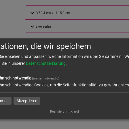
ationen, die wir speichern
ter
Sie einsehen und anpassen, welche Information wir über Sie sammeln.
We
n Sie in unserer
Datenschutzerklärung
.
ktion und Versand
hnisch notwendig
(immer notwendig)
hnisch notwendige Cookies, um die Seitenfunktionalität zu gewährleisten
immen
Akzeptieren
dresse
Realisiert mit Klaro!