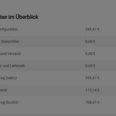
eise im Überblick
nfiguration
595,47
€
 überprüfen
0,00
€
 und Versand
0,00
€
- und Lieferzeit
0,00
€
ag (netto)
595,47
€
MwSt.
113,14
€
ag (brutto)
708,61
€