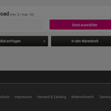
load
(min. 0 / max. 10)
Datei auswählen
tikel anfragen
In den
Warenkorb
schutz
Impressum
Versand & Zahlung
Widerrufsrecht
Datens