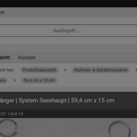
eck
sicht
Kontakt
ich hier:
Produktübersicht
Rahmen- & Schildersysteme
ate
59,4 cm x 15 cm
nger | System Seeshaupt | 59,4 cm x 15 cm
EQF-1404-10