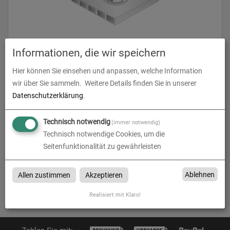
Informationen, die wir speichern
Hohlkammerplatte, 3 mm
Hier können Sie einsehen und anpassen, welche Information
zum Artikel
wir über Sie sammeln.
Weitere Details finden Sie in unserer
Datenschutzerklärung
.
Technisch notwendig
(immer notwendig)
Technisch notwendige Cookies, um die
Hohlkammerplatten
Seitenfunktionalität zu gewährleisten
Hohlkammerplatten bei DRUCKCENTER NIEDERRHEIN in
Grevenbroich, Kleve, Wesel, Kempen, Duisburg, Krefeld, Viersen,
Ablehnen
Allen zustimmen
Akzeptieren
Mönchengladbach und Neuss
Realisiert mit Klaro!