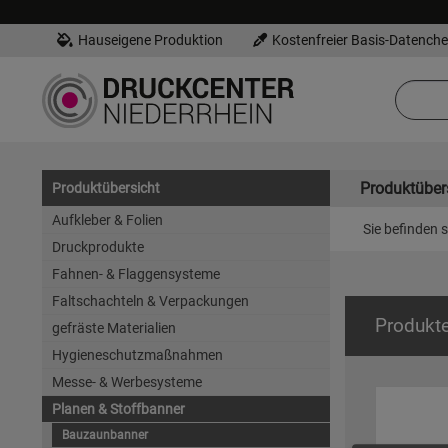
Hauseigene Produktion
Kostenfreier Basis-Datench
Produktüber
Produktübersicht
Aufkleber & Folien
Sie befinden s
Druckprodukte
Fahnen- & Flaggensysteme
Faltschachteln & Verpackungen
Produkt
gefräste Materialien
Hygieneschutzmaßnahmen
Messe- & Werbesysteme
Planen & Stoffbanner
Bauzaunbanner