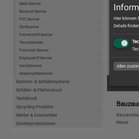
Mesh Banner
Inform
Blockout Banner
Hier können 
PVC Banner
Details finde
Stoffbanner
Bauzaun
Fahnenstoff Banner
cm | ein
Tec
Tennisblenden
Tec
Polymesh Banner
Displaystoff Banner
zum Artike
Gerüstbanner
Allen zust
Absperrgitterbanner
Rahmen- & Schildersysteme
Schilder- & Plattendruck
Textildruck
Bauzau
Upcycling Produkte
Bauzaunban
Werbe- & Eventartikel
Neuss
Sonderproduktionen