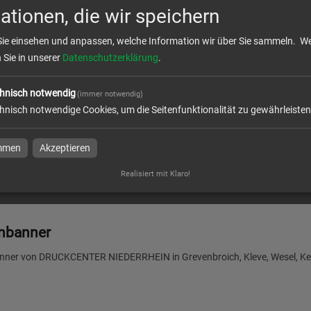
ationen, die wir speichern
Sie einsehen und anpassen, welche Information wir über Sie sammeln.
We
n Sie in unserer
Datenschutzerklärung
.
banner | B 340 cm x H 173
seitig bedruckt
hnisch notwendig
(immer notwendig)
hnisch notwendige Cookies, um die Seitenfunktionalität zu gewährleisten
l
immen
Akzeptieren
Realisiert mit Klaro!
nbanner
ner von DRUCKCENTER NIEDERRHEIN in Grevenbroich, Kleve, Wesel, Kem