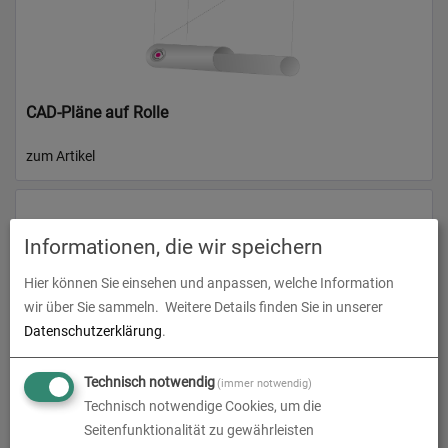
CAD-Pläne auf Rolle
zum Artikel
Informationen, die wir speichern
Hier können Sie einsehen und anpassen, welche Information
wir über Sie sammeln.
Weitere Details finden Sie in unserer
Datenschutzerklärung
.
Technisch notwendig
(immer notwendig)
CAD-Pläne gefaltet auf DIN A4 mit Abheftstreifen
Technisch notwendige Cookies, um die
Seitenfunktionalität zu gewährleisten
zum Artikel