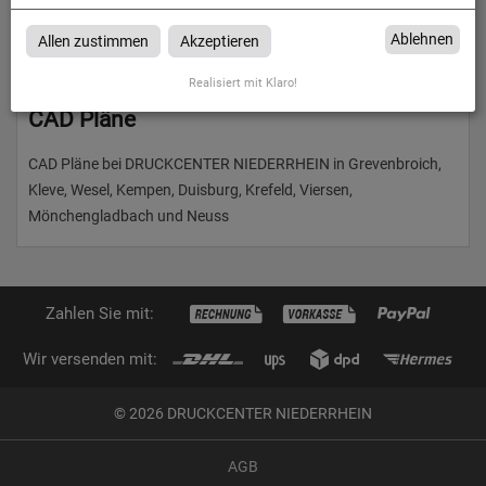
Ablehnen
Allen zustimmen
Akzeptieren
Realisiert mit Klaro!
CAD Pläne
CAD Pläne bei DRUCKCENTER NIEDERRHEIN in Grevenbroich,
Kleve, Wesel, Kempen, Duisburg, Krefeld, Viersen,
Mönchengladbach und Neuss
Zahlen Sie mit:
Wir versenden mit:
© 2026 DRUCKCENTER NIEDERRHEIN
AGB