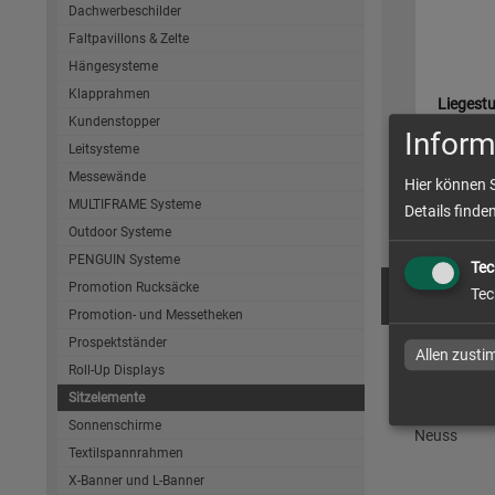
Dachwerbeschilder
Faltpavillons & Zelte
Hängesysteme
Klapprahmen
Liegestu
Kundenstopper
Inform
Leitsysteme
Messewände
Hier können 
MULTIFRAME Systeme
Details finde
zum Artike
Outdoor Systeme
PENGUIN Systeme
Tec
Promotion Rucksäcke
Tec
Promotion- und Messetheken
Prospektständer
Allen zust
Sitzele
Roll-Up Displays
Sitzelemente
Sitzelemen
Sonnenschirme
Neuss
Textilspannrahmen
X-Banner und L-Banner