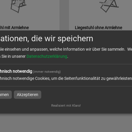
hl mit Armlehne
Liegestuhl ohne Armlehne
ationen, die wir speichern
Sie einsehen und anpassen, welche Information wir über Sie sammeln.
We
n Sie in unserer
Datenschutzerklärung
.
l
zum Artikel
hnisch notwendig
(immer notwendig)
hnisch notwendige Cookies, um die Seitenfunktionalität zu gewährleisten
immen
Akzeptieren
mente
Realisiert mit Klaro!
te von DRUCKCENTER NIEDERRHEIN aus Grevenbroich, Kleve, Wesel, Kemp