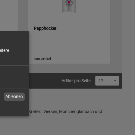
Papphocker
itere
zum Artikel
Artikel pro Seite:
Ablehnen
en, Duisburg, Krefeld, Viersen, Mönchengladbach und