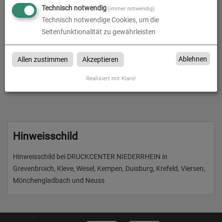
Aufsteller bei DRUCKCENTER NIEDERRHEIN in
Technisch notwendig
(immer notwendig)
Grevenbroich, Kleve, Wesel, Kempen, Duisburg, Krefeld,
Technisch notwendige Cookies, um die
Viersen, Mönchengladbach und Neuss
Seitenfunktionalität zu gewährleisten
Ablehnen
Allen zustimmen
Akzeptieren
Produkte in
Hinweisschild
Realisiert mit Klaro!
Hinweisschild
Hinweisschild bei DRUCKCENTER NIEDERRHEIN in
Grevenbroich, Kleve, Wesel, Kempen, Duisburg, Krefeld, Viersen,
Mönchengladbach und Neuss