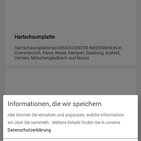
Hartschaumplatte
Hartschaumplatte bei DRUCKCENTER NIEDERRHEIN in
Grevenbroich, Kleve, Wesel, Kempen, Duisburg, Krefeld,
Viersen, Mönchengladbach und Neuss
Informationen, die wir speichern
Hier können Sie einsehen und anpassen, welche Information
wir über Sie sammeln.
Weitere Details finden Sie in unserer
Datenschutzerklärung
.
Aufsteller