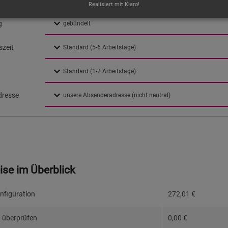
Realisiert mit Klaro!
g
szeit
dresse
eise im Überblick
nfiguration
272,01
€
 überprüfen
0,00
€