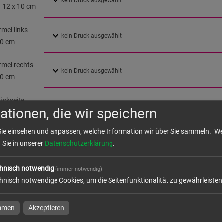
. 12 x 10 cm
mel links
10 cm
rmel rechts
10 cm
ückseite
ationen, die wir speichern
5 cm
Sie einsehen und anpassen, welche Information wir über Sie sammeln.
We
n Sie in unserer
Datenschutzerklärung
.
daten überprüfen
hnisch notwendig
(immer notwendig)
k
hnisch notwendige Cookies, um die Seitenfunktionalität zu gewährleisten
immen
Akzeptieren
ktion und Versand