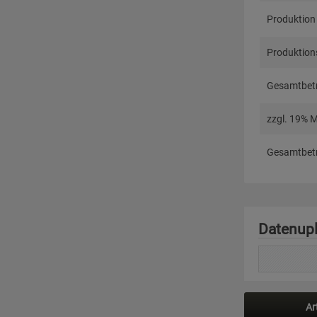
Produktion
Produktions
Gesamtbetr
zzgl. 19% 
Gesamtbetr
Datenup
Ar