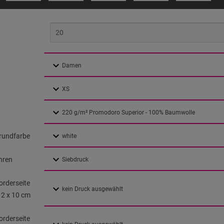
Grundfarbe
hren
orderseite
12 x 10 cm
orderseite