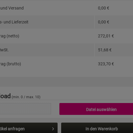
 und Versand
0,00
€
- und Lieferzeit
0,00
€
ag (netto)
272,01
€
MwSt.
51,68
€
ag (brutto)
323,70
€
load
(min. 0 / max. 10)
Datei auswählen
tikel anfragen
In den
Warenkorb